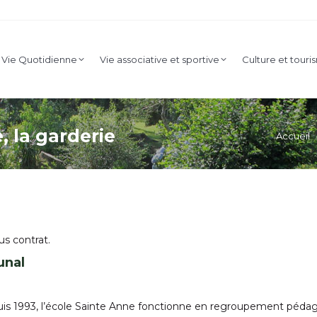
nicipale
Vie Quotidienne
Vie associative et sportive
Cult
Vie Quotidienne
Vie associative et sportive
Culture et tour
Enfance et jeunesse
, la garderie
Vous êtes i
Accueil
us contrat.
unal
depuis 1993, l’école Sainte Anne fonctionne en regroupement péd