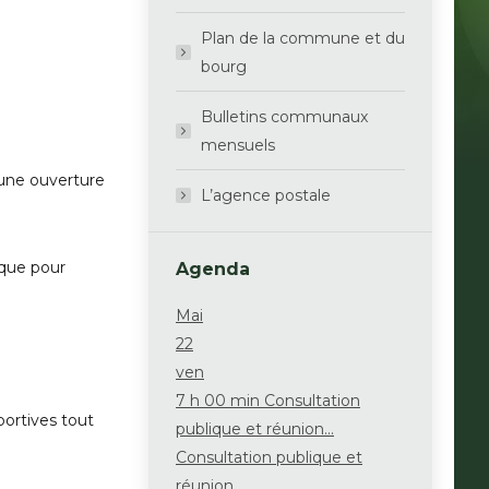
Plan de la commune et du
bourg
Bulletins communaux
mensuels
une ouverture
L’agence postale
èque pour
Agenda
Mai
22
ven
7 h 00 min
Consultation
portives tout
publique et réunion...
Consultation publique et
réunion...