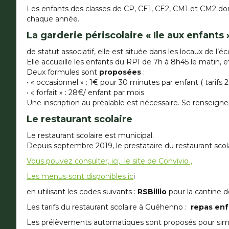
Les enfants des classes de CP, CE1, CE2, CM1 et CM2 don
chaque année.
La garderie périscolaire « Ile aux enfants 
de statut associatif, elle est située dans les locaux de l
Elle accueille les enfants du RPI de 7h à 8h45 le matin, et
Deux formules sont
proposées
:
• « occasionnel » : 1€ pour 30 minutes par enfant ( tarifs 
• « forfait » : 28€/ enfant par mois
Une inscription au préalable est nécessaire. Se renseigner
Le restaurant scolaire
Le restaurant scolaire est municipal.
Depuis septembre 2019, le prestataire du restaurant scol
Vous pouvez consulter, ici, le site de Convivio ,
Les menus sont disponibles ic
i
en utilisant les codes suivants :
RSBillio
pour la cantine de
Les tarifs du restaurant scolaire à Guéhenno :
repas enfa
Les prélèvements automatiques sont proposés pour simpli