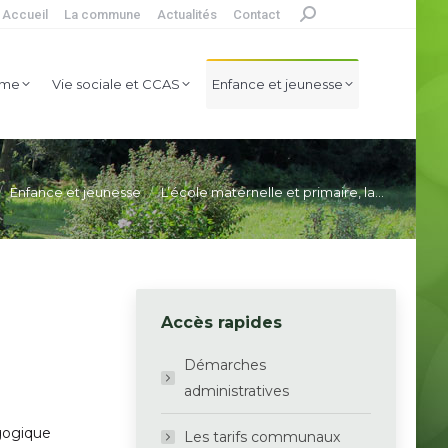
Accueil
La commune
Actualités
Contact
Search:
ure et tourisme
Vie sociale et CCAS
isme
Vie sociale et CCAS
Enfance et jeunesse
ci :
Enfance et jeunesse
L’école maternelle et primaire, la…
Accès rapides
Démarches
administratives
agogique
Les tarifs communaux