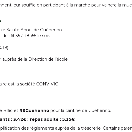
nent leur souffle en participant à la marche pour vaincre la mu
»
’école Sainte Anne, de Guéhenno.
 de 16h35 à 18h55 le soir.
2019)
 auprès de la Direction de l’école.
aire est la société CONVIVIO.
 Billio et
RSGuehenno
pour la cantine de Guéhenno.
nts : 3.42€; repas adulte : 5.35€
fication des règlements auprès de la trésorerie. Certains paren