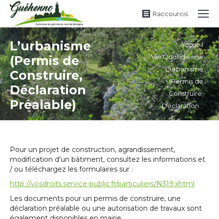
Raccourcis
Vous êtes ici :
L’urbanisme
Accueil
Vie Quotidienne
(Permis de
L’urbanisme
Construire,
(Permis de
Déclaration
Construire,
Préalable)
Déclaration…
Pour un projet de construction, agrandissement,
modification d’un bâtiment, consultez les informations et
/ ou téléchargez les formulaires sur :
http://vosdroits.service-public.fr/particuliers/N319.xhtml
Les documents pour un permis de construire, une
déclaration préalable ou une autorisation de travaux sont
également disponibles en mairie.