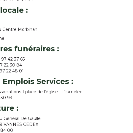
locale :
u Centre Morbihan
me
es funéraires
:
 97 42 37 65
97 22 30 84
97 22 48 01
 Emplois Services
:
sociations 1 place de l’église – Plumelec
2 30 93
ture
:
du Général De Gaulle
019 VANNES CEDEX
4 84 00