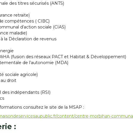
ale des titres sécurisés (ANTS)
ance retraite)
 de compétences ( CIBC)
ommunal d’action sociale (CIAS)
nce maladie)
à la Déclaration de revenus
Energie
OliHA (fusion des réseaux PACT et Habitat & Développement)
tementale de l’autonomie (MDA)
é sociale agricole)
 au droit
l des indépendants (RSI)
ics
nformations consultez le site de la MSAP :
maisondeservicesaupublic.fr/content/centre-morbihan-commun
rie
: