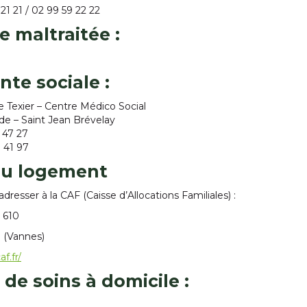
 21 21 / 02 99 59 22 22
e maltraitée
:
nte sociale
:
Texier – Centre Médico Social
ade – Saint Jean Brévelay
0 47 27
0 41 97
au logement
adresser à la CAF (Caisse d’Allocations Familiales) :
5 610
1 (Vannes)
f.fr/
 de soins à domicile :