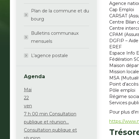
Agence nation
Cap Emploi
Plan de la commune et du
CARSAT (Assur
bourg
Centre Bilan
Centre interc
Bulletins communaux
CPAM (Assura
DGFIP – Aide 
mensuels
EREF
Espace Info 
L’agence postale
Fédération S
Maison dépar
Mission locale
Agenda
MSA (Mutualit
Point d’accès
Mai
Pôle emploi
Régime socia
22
Services publ
ven
Pour plus d’i
7 h 00 min
Consultation
https://www.
publique et réunion...
Consultation publique et
Trésore
réunion...