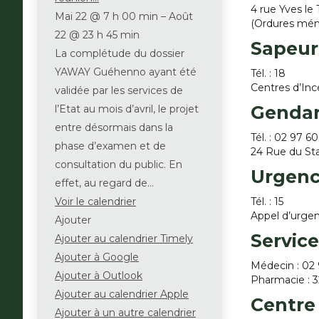
4 rue Yves le
Mai 22 @ 7 h 00 min – Août
(Ordures ména
22 @ 23 h 45 min
Sapeur
La complétude du dossier
YAWAY Guéhenno ayant été
Tél. : 18
Centres d’Inc
validée par les services de
Gendar
l’Etat au mois d’avril, le projet
entre désormais dans la
Tél. : 02 97 6
phase d’examen et de
24 Rue du Sta
consultation du public. En
Urgenc
effet, au regard de…
Voir le calendrier
Tél. : 15
Appel d’urgen
Ajouter
Servic
Ajouter au calendrier Timely
Ajouter à Google
Médecin : 02 
Ajouter à Outlook
Pharmacie : 
Ajouter au calendrier Apple
Centre
Ajouter à un autre calendrier