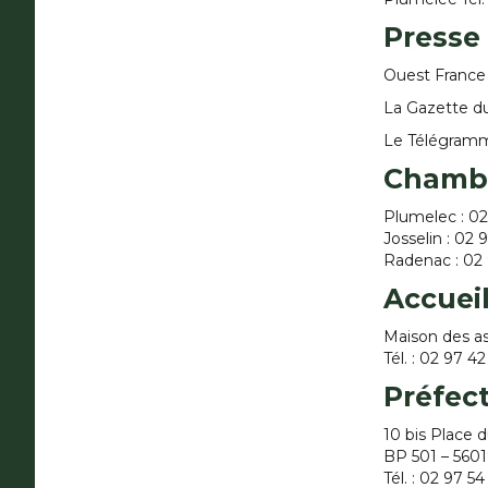
Presse
Ouest France
La Gazette d
Le Télégram
Chambr
Plumelec : 02
Josselin : 02 
Radenac : 02 
Accueil
Maison des as
Tél. : 02 97 4
Préfec
10 bis Place 
BP 501 – 56
Tél. : 02 97 5