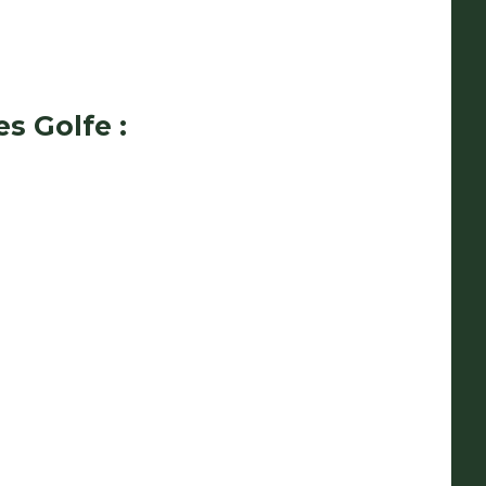
es Golfe
: