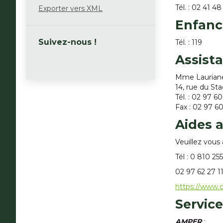
Tél. : 02 41 48
Exporter vers XML
Enfanc
Suivez-nous !
Tél. : 119
Assista
Mme Lauriane 
14, rue du St
Tél. : 02 97 6
Fax : 02 97 6
Aides 
Veuillez vous 
Tél : 0 810 25
02 97 62 27 1
https://www.ca
Service
AMPER
: