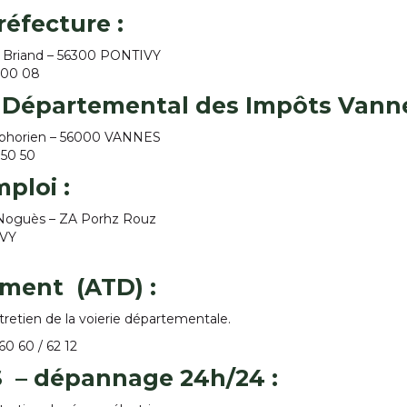
réfecture
:
e Briand – 56300 PONTIVY
5 00 08
 Départemental des Impôts Vann
mphorien – 56000 VANNES
1 50 50
mploi
:
n Noguès – ZA Porhz Rouz
IVY
ment (ATD)
:
tretien de la voierie départementale.
 60 60 / 62 12
S
– dépannage 24h/24
: