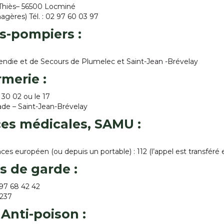
 Thiès– 56500 Locminé
gères) Tél. : 02 97 60 03 97
s-pompiers
:
endie et de Secours de Plumelec et Saint-Jean -Brévelay
merie
:
0 30 02 ou le 17
de – Saint-Jean-Brévelay
es médicales, SAMU
:
ces européen (ou depuis un portable) : 112 (l’appel est transféré 
es de garde
:
97 68 42 42
3237
 Anti-poison
: