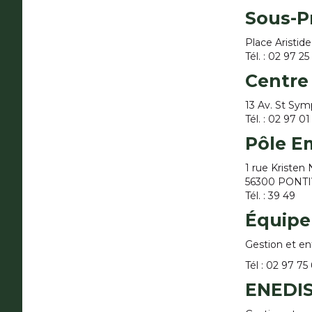
Sous-P
Place Aristid
Tél. : 02 97 2
Centre
13 Av. St Sy
Tél. : 02 97 0
Pôle E
1 rue Kriste
56300 PONT
Tél. : 39 49
Équipe
Gestion et en
Tél : 02 97 75
ENEDI