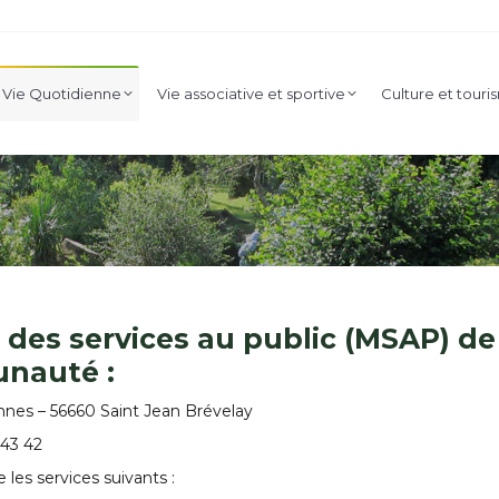
nicipale
Vie Quotidienne
Vie associative et sportive
Cult
Vie Quotidienne
Vie associative et sportive
Culture et tour
Enfance et jeunesse
 des services au public (MSAP) d
nauté :
nnes – 56660 Saint Jean Brévelay
 43 42
e les services suivants :