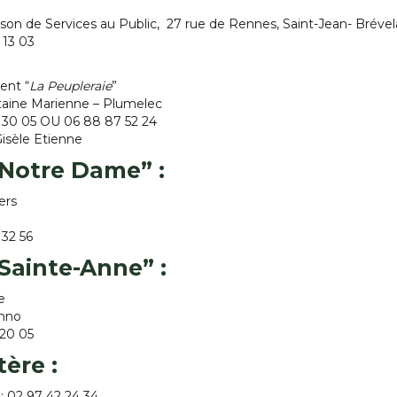
ison de Services au Public, 27 rue de Rennes, Saint-Jean- Brével
0 13 03
ent “
La Peupleraie
”
itaine Marienne – Plumelec
42 30 05 OU 06 88 87 52 24
Gisèle Etienne
“Notre Dame”
:
ers
 32 56
“Sainte-Anne”
:
e
nno
 20 05
tère
:
 : 02 97 42 24 34