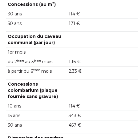
2
Concessions (au m
)
30 ans
114 €
50 ans
171 €
Occupation du caveau
communal (par jour)
1er mois
ème
ème
du 2
au 3
mois
1,16 €
ème
à partir du 6
mois
2,33 €
Concessions
colombarium (plaque
fournie sans gravure)
10 ans
114 €
15 ans
343 €
30 ans
457 €