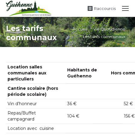
Raccourcis
Les tarifs
Vous êtes ici :
Accueil
Vie Quotidienne
communaux
Les tarifs communaux
Location salles
Habitants de
communales aux
Hors com
Guéhenno
particuliers
Cantine scolaire (hors
période scolaire)
Vin d’honneur
36 €
52 €
Repas/Buffet
104 €
156 €
campagnard
Location avec cuisine