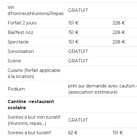
Vin
GRATUIT
d’honneur/réunions/Repas
Forfait 2 jours
151 €
228 €
Bal/fest noz
151 €
228 €
Spectacle
151 €
228 €
Sonorisation
GRATUIT
Scène
GRATUIT
Cuisine (forfait applicable
à la location)
prêt sur demande avec caution 
Podium
(association extérieure)
Cantine -restaurant
scolaire
Soirées à but non lucratif
GRATUIT
(réunions, repas,…)
Soirées à but lucratif
62 €
151 €