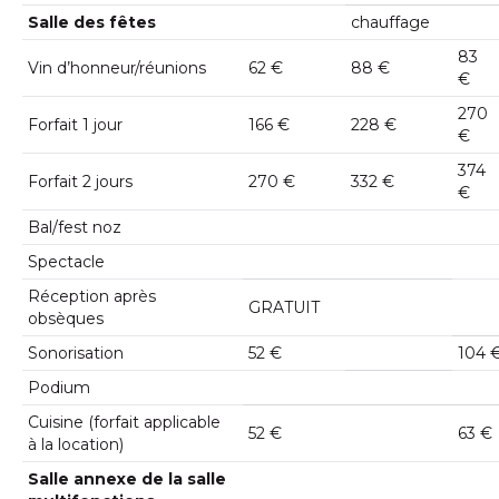
Salle des fêtes
chauffage
83
Vin d’honneur/réunions
62 €
88 €
€
270
Forfait 1 jour
166 €
228 €
€
374
Forfait 2 jours
270 €
332 €
€
Bal/fest noz
Spectacle
Réception après
GRATUIT
obsèques
Sonorisation
52 €
104 
Podium
Cuisine (forfait applicable
52 €
63 €
à la location)
Salle annexe de la salle