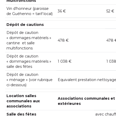
multifonctions
Vin d’honneur (paroisse
36 €
52 €
de Guéhenno = tarif local)
Dépôt de cautions
Dépôt de caution
« dommages matériels »
478 €
478 
cantine et salle
multifonctions
Dépôt de caution
« dommages matériels »
1 038 €
1 03
salle des fêtes
Dépôt de caution
« ménage » (voir rubrique
Equivalent prestation nettoyag
ci-dessous)
Location salles
Associations communales et
communales aux
extérieures
associations
Salle des fêtes
avec chauf