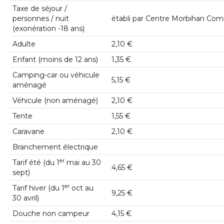
Taxe de séjour /
personnes / nuit
établi par Centre Morbihan C
(exonération -18 ans)
Adulte
2,10 €
Enfant (moins de 12 ans)
1,35 €
Camping-car ou véhicule
5,15 €
aménagé
Véhicule (non aménagé)
2,10 €
Tente
1,55 €
Caravane
2,10 €
Branchement électrique
er
Tarif été (du 1
mai au 30
4,65 €
sept)
er
Tarif hiver (du 1
oct au
9,25 €
30 avril)
Douche non campeur
4,15 €