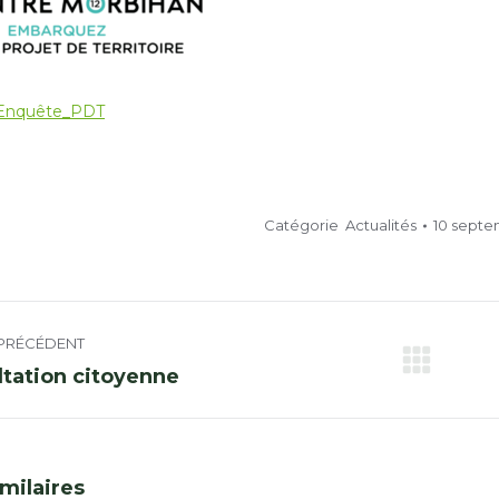
Enquête_PDT
Catégorie
Actualités
10 septe
tion
PRÉCÉDENT
Ong
tation citoyenne
ntaire
nt
suiv
imilaires