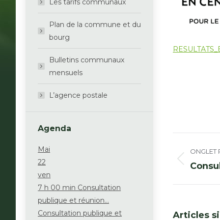
Les tarifs communaux
Plan de la commune et du
bourg
RESULTATS_
Bulletins communaux
mensuels
L’agence postale
Agenda
Naviga
Mai
de
ONGLET 
22
Onglet
Consul
comme
précéde
ven
7 h 00 min
Consultation
publique et réunion...
Consultation publique et
Articles s