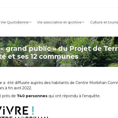
nicipale
Vie Quotidienne
Vie associative et sportive
Cult
Vie Quotidienne
Vie associative et sportive
Culture et tour
Enfance et jeunesse
 grand public » du Projet de Terri
é et ses 12 communes
e a été diffusée auprès des habitants de Centre Morbihan Comm
s à fin avril 2022.
st près de
740 personnes
qui ont répondu à l’enquête.