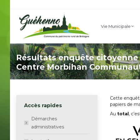
Vie Mu
Vie Municipale
Résultats enquête citoyenne «
Centre Morbihan Communaut
Cette enquêt
papiers de mar
Accès rapides
Au
total
, c’e
Démarches
administratives