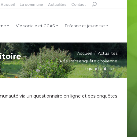
Accueil
La commune
Actualités
Contact
Search:
ure et tourisme
Vie sociale et CCAS
isme
Vie sociale et CCAS
Enfance et jeunesse
Vous êtes ici :
Accueil
Actualités
toire –
Résultats enquête citoyenne
« grand public »…
unauté via un questionnaire en ligne et des enquêtes