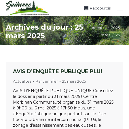
Raccourcis
Archives du jour :
25
Vous êtes ici :
Accueil
2025
mars 2025
mars
25
AVIS D’ENQUÊTE PUBLIQUE PLUi
Actualités
Par
Jennifer
25 mars 2025
AVIS D’ENQUÊTE PUBLIQUE UNIQUE Consultez
le dossier à partir du 31 mars 2025 ! Centre
Morbihan Communauté organise du 31 mars 2025
à 9h00 au 6 mai 2025 à 17h30 inclus, une
#EnquêtePublique unique portant sur : le Plan
Local d’Urbanisme intercommunal (PLUi), le
zonage d’assainissement des eaux usées, le